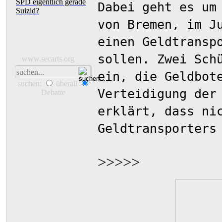
SPD eigentlich gerade
Dabei geht es um
Suizid?
von Bremen, im J
einen Geldtransp
sollen. Zwei Sch
www.secarts.org
ein, die Geldbot
suchen:
überall
Verteidigung der
Debatte
erklärt, dass ni
Geldtransporters
>>>>>