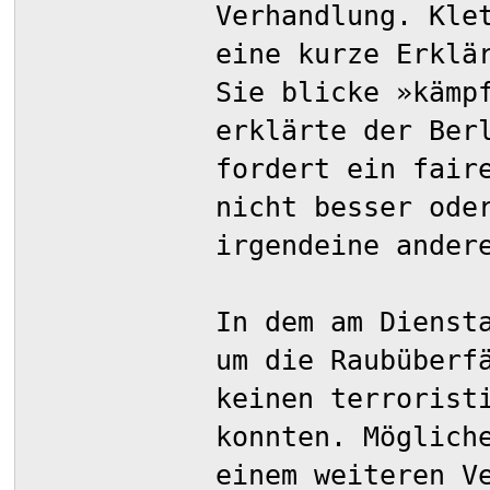
Verhandlung. Kle
eine kurze Erklä
Sie blicke »kämp
erklärte der Ber
fordert ein fair
nicht besser ode
irgendeine ander
In dem am Dienst
um die Raubüberf
keinen terrorist
konnten. Möglich
einem weiteren V