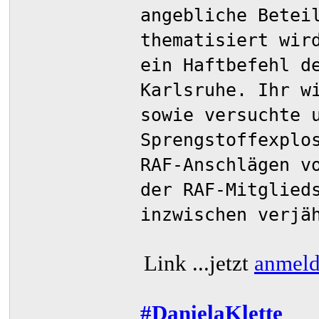
angebliche Betei
thematisiert wir
ein Haftbefehl d
Karlsruhe. Ihr w
sowie versuchte 
Sprengstoffexplo
RAF-Anschlägen v
der RAF-Mitglied
inzwischen verjä
Link
...jetzt
anmel
#DanielaKlette