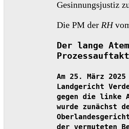
Gesinnungsjustiz z
Die PM der
RH
vom
Der lange Ate
Prozessauftak
Am 25. März 2025
Landgericht Verd
gegen die linke 
wurde zunächst d
Oberlandesgerich
der vermuteten B