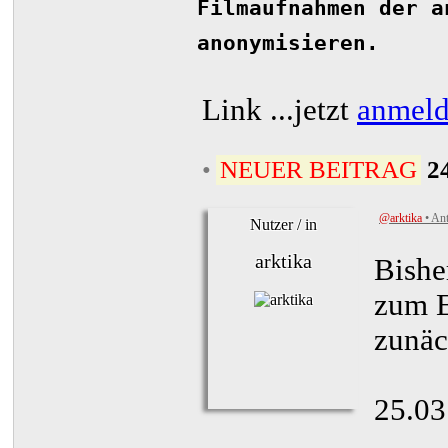
Filmaufnahmen der a
anonymisieren.
Link
...jetzt
anmel
•
NEUER BEITRAG
2
@arktika
• Ant
Nutzer / in
arktika
Bishe
zum E
zunäc
25.03