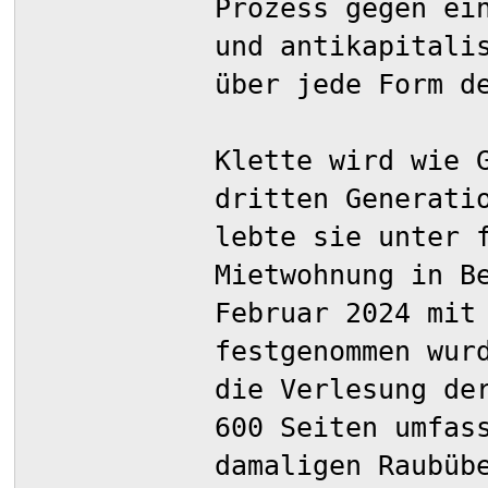
Prozess gegen ei
und antikapitali
über jede Form d
Klette wird wie 
dritten Generati
lebte sie unter 
Mietwohnung in B
Februar 2024 mit
festgenommen wur
die Verlesung de
600 Seiten umfas
damaligen Raubüb