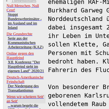
ehemaligen RAF-M
Themendossiers
Null Menschen, Null
Burkhard Garweg 
Cent!
Stoppt
Norddeutschland 
Bundeswehreinsätze -
im Ausland und im
dabei insgesamt 
Inland
Die Grundrechte
ihr Leben im Unt
Serie aus der
Kommunistischen
sollen Klette, G
Arbeiterzeitung (KAZ)
Personen mit Sch
Online gegen den
Hauptfeind
bedroht haben. K
XII. Konferenz "Der
Hauptfeind steht im
Fahrerin des Flu
eigenen Land" 2020/21
Deutsch-Amerikanische
Feindschaft
Von besonderer B
Der Niedergang des
Transatlantismus
geborenen Karlsr
Wenn wir scheitern Seit'
an Seit'
vollendetem Raub
...warum begeht die