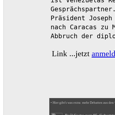
ist Venezuelas R
Gesprächspartner
Präsident Joseph
nach Caracas zu 
Abbruch der dipl
Link
...jetzt
anmel
• Hier gibt's was extra: mehr Debatten aus den