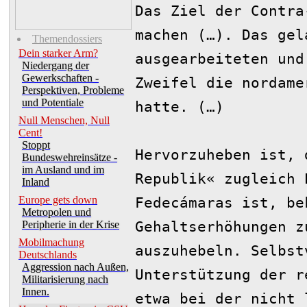
Das Ziel der Contra
machen (…). Das gel
Themendossiers
Dein starker Arm?
ausgearbeiteten und
Niedergang der
Gewerkschaften -
Zweifel die nordame
Perspektiven, Probleme
und Potentiale
hatte. (…)
Null Menschen, Null
Cent!
Stoppt
Hervorzuheben ist, 
Bundeswehreinsätze -
im Ausland und im
Republik« zugleich 
Inland
Europe gets down
Fedecámaras ist, be
Metropolen und
Gehaltserhöhungen z
Peripherie in der Krise
Mobilmachung
auszuhebeln. Selbst
Deutschlands
Aggression nach Außen,
Unterstützung der r
Militarisierung nach
Innen.
etwa bei der nicht 