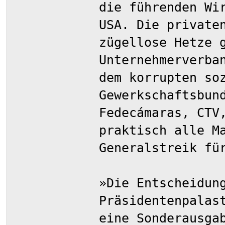
die führenden Wi
USA. Die private
zügellose Hetze 
Unternehmerverba
dem korrupten so
Gewerkschaftsbun
Fedecámaras, CTV
praktisch alle M
Generalstreik fü
»Die Entscheidun
Präsidentenpalas
eine Sonderausga