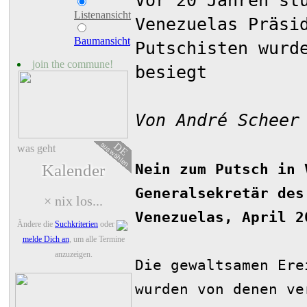
Vor 20 Jahren st
Listenansicht
Venezuelas Präsi
Baumansicht
Putschisten wurd
join the commune!
besiegt
Von André Scheer
auswählen
DE
was geht
Nein zum Putsch in 
Kalender
Generalsekretär des
× nix los...
Venezuelas, April 2
Ändere die
Suchkriterien
oder
melde Dich an
, um alle Termine
anzuzeigen.
Die gewaltsamen Ere
wurden von denen ve