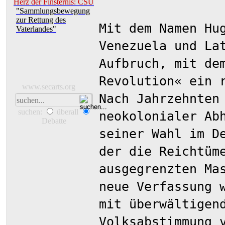
Herz der Finsternis: CSU
"Sammlungsbewegung
zur Rettung des
Mit dem Namen Hu
Vaterlandes"
Venezuela und La
Aufbruch, mit de
Revolution« ein 
www.secarts.org
Nach Jahrzehnten
suchen:
überall
neokolonialer Ab
Debatte
seiner Wahl im D
der die Reichtüm
ausgegrenzten Ma
neue Verfassung 
mit überwältigen
Volksabstimmung 