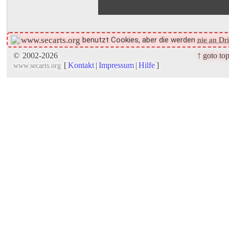
benutzt Cookies, aber die werden
www.secarts.org
nie an Dr
↑
©
2002-2026
goto to
[
Kontakt
|
Impressum
|
Hilfe
]
www.secarts.org