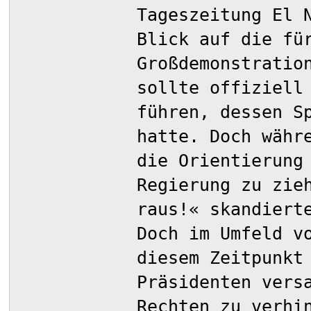
Tageszeitung El 
Blick auf die fü
Großdemonstratio
sollte offiziell
führen, dessen S
hatte. Doch währ
die Orientierung
Regierung zu zie
raus!« skandiert
Doch im Umfeld v
diesem Zeitpunkt
Präsidenten vers
Rechten zu verhi