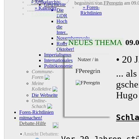
Schach
» Artikelarchiv
begonnen von
FPeregrin
am 09.
Geschichte
» Foren-
» Kalender
Die
Richtlinien
+ Abonnement
DDR
Hoch
die
Inter..
Novemberrevolu..
•
NEUES THEMA
09.
Roter
Oktober!
Imperialismus
• 20 
Nutzer / in
Internationales
Politökonomie
FPeregrin
... al
Commune-
Foren
gsche
Meine
Kollektive
Hugo
Die Webseite
Online-
Schach
Foren-Richtlinien
Schl
mitmachen!
Debatte-Hilfe
•
Ansicht Debatten: