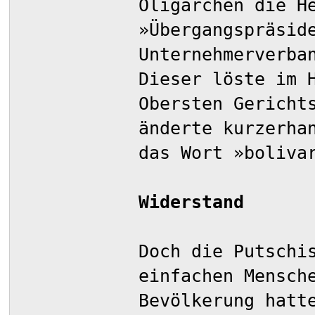
Oligarchen die H
»Übergangspräsid
Unternehmerverba
Dieser löste im 
Obersten Gericht
änderte kurzerha
das Wort »boliva
Widerstand
Doch die Putschi
einfachen Mensch
Bevölkerung hatt