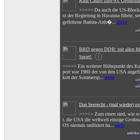
Raúl Castro zum 95. Geburtst
>>>>> Da auch die US-Blocka
rz der Regierung in Havanna führte, se
geflohene Batista-Anh�...
mehr
ar
BRD gegen DDR: mit allen Mit
Sport!
2
>>>>> Ein weiterer Höhepunkt des Kal
port war 1980 der von den USA angef
kott der Sommersp...
mehr
ar
ar
Das Seerecht - (mal wieder) e
>>>>> Zum einen sind, wie wi
t, die USA die weltweit einzige Groß
OS niemals ratifiziert ha...
mehr
arktika