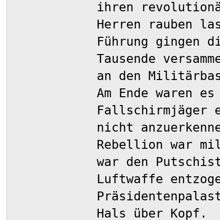
ihren revolution
Herren rauben la
Führung gingen d
Tausende versamm
an den Militärba
Am Ende waren es
Fallschirmjäger 
nicht anzuerkenn
Rebellion war mi
war den Putschis
Luftwaffe entzog
Präsidentenpalas
Hals über Kopf.