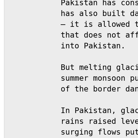
Pakistan has con
has also built d
– it is allowed 
that does not af
into Pakistan.
But melting glac
summer monsoon p
of the border da
In Pakistan, gla
rains raised lev
surging flows pu