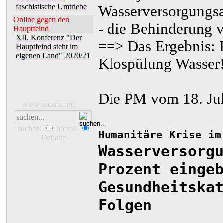
faschistische Umtriebe
Wasserversorgungs
Online gegen den
- die Behinderung v
Hauptfeind
XII. Konferenz "Der
==> Das Ergebnis: 
Hauptfeind steht im
eigenen Land" 2020/21
Klospülung Wasser
Die PM vom 18. Jul
www.secarts.org
suchen:
überall
Humanitäre Krise im
Debatte
Wasserversorg
Prozent einge
Gesundheitska
Folgen