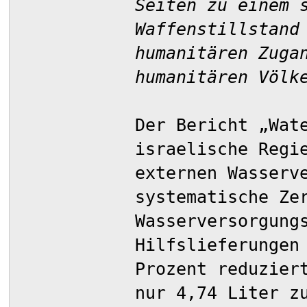
Seiten zu einem 
Waffenstillstand
humanitären Zuga
humanitären Völk
Der Bericht „Wat
israelische Regi
externen Wasserv
systematische Ze
Wasserversorgung
Hilfslieferungen
Prozent reduzier
nur 4,74 Liter z