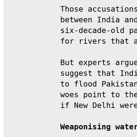
Those accusation
between India an
six-decade-old p
for rivers that 
But experts argu
suggest that Ind
to flood Pakista
woes point to th
if New Delhi wer
Weaponising wate