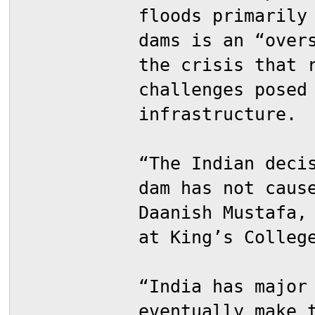
floods primarily
dams is an “over
the crisis that 
challenges posed
infrastructure.
“The Indian deci
dam has not caus
Daanish Mustafa,
at King’s Colleg
“India has major
eventually make 