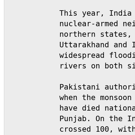
This year, India
nuclear-armed ne
northern states,
Uttarakhand and 
widespread flood
rivers on both s
Pakistani author
when the monsoon
have died nation
Punjab. On the I
crossed 100, wit