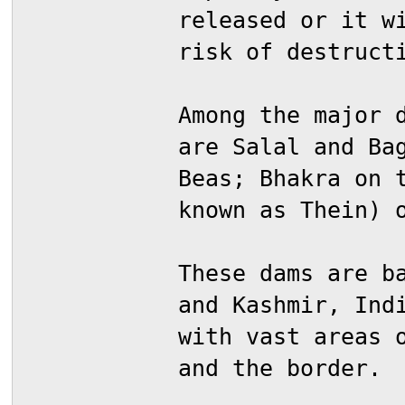
released or it w
risk of destruct
Among the major 
are Salal and Ba
Beas; Bhakra on 
known as Thein) 
These dams are b
and Kashmir, Ind
with vast areas 
and the border.