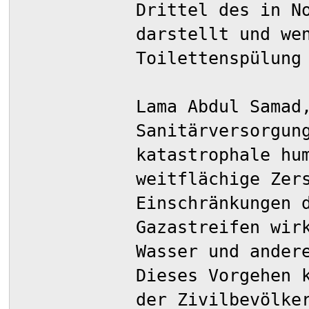
Drittel des in N
darstellt und we
Toilettenspülung
Lama Abdul Samad
Sanitärversorgun
katastrophale hu
weitflächige Zer
Einschränkungen 
Gazastreifen wir
Wasser und ander
Dieses Vorgehen 
der Zivilbevölke