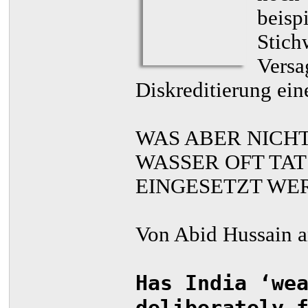
beisp
Stich
Versa
Diskreditierung ein
WAS ABER NICH
WASSER OFT TAT
EINGESETZT WE
Von Abid Hussain 
Has India ‘we
deliberately 