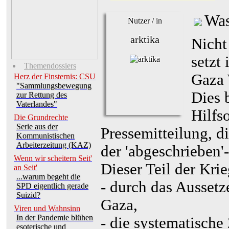
Was
Nutzer / in
arktika
Nicht
setzt
Themendossiers
Gaza 
Herz der Finsternis: CSU
"Sammlungsbewegung
Dies b
zur Rettung des
Vaterlandes"
Hilfs
Die Grundrechte
Serie aus der
Pressemitteilung, d
Kommunistischen
Arbeiterzeitung (KAZ)
der 'abgeschrieben'
Wenn wir scheitern Seit'
Dieser Teil der Krie
an Seit'
...warum begeht die
- durch das Aussetz
SPD eigentlich gerade
Suizid?
Gaza,
Viren und Wahnsinn
In der Pandemie blühen
- die systematische
esoterische und