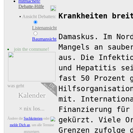
mitmachen!
Debatte-Hilfe
Krankheiten brei
•
Ansicht Debatten:
Listenansicht
Damaskus. Im Nor
Baumansicht
Mangels an saube
join the commune!
aus. Die Infekti
und Hepatitis se
fast 50 Prozent 
auswählen
DE
was geht
Hilfsorganisatio
Kalender
mit. Internation
Finanzierung für
× nix los...
gekürzt. Viele O
Ändere die
Suchkriterien
oder
melde Dich an
, um alle Termine
Grenzen zufolge 
anzuzeigen.