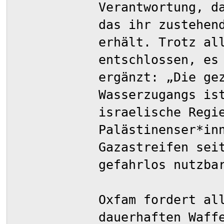
Verantwortung, d
das ihr zustehen
erhält. Trotz al
entschlossen, es
ergänzt: „Die ge
Wasserzugangs is
israelische Regi
Palästinenser*in
Gazastreifen sei
gefahrlos nutzba
Oxfam fordert al
dauerhaften Waff