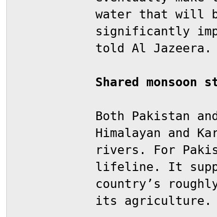
water that will 
significantly im
told Al Jazeera.
Shared monsoon s
Both Pakistan an
Himalayan and Ka
rivers. For Paki
lifeline. It sup
country’s roughl
its agriculture.