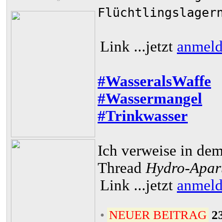
Flüchtlingslager
Link
...jetzt
anmel
#WasseralsWaffe
#Wassermangel
#Trinkwasser
Ich verweise in d
Thread
Hydro-Apar
Link
...jetzt
anmel
•
NEUER BEITRAG
2