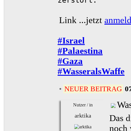
zerstört.
Link
...jetzt
anmel
#Israel
#Palaestina
#Gaza
#WasseralsWaffe
•
NEUER BEITRAG
0
Was
Nutzer / in
arktika
Das d
noch 