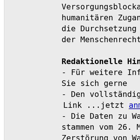
Versorgungsblock
humanitären Zuga
die Durchsetzung
der Menschenrech
Redaktionelle Hi
- Für weitere In
Sie sich gerne
- Den vollständi
Link
...jetzt
an
- Die Daten zu W
stammen vom 26. 
Zerstörung von W