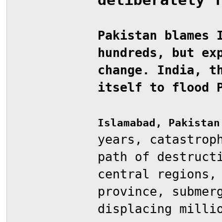
Pakistan blames 
hundreds, but ex
change. India, t
itself to flood 
Islamabad, Pakistan
years, catastrop
path of destruct
central regions,
province, submer
displacing milli