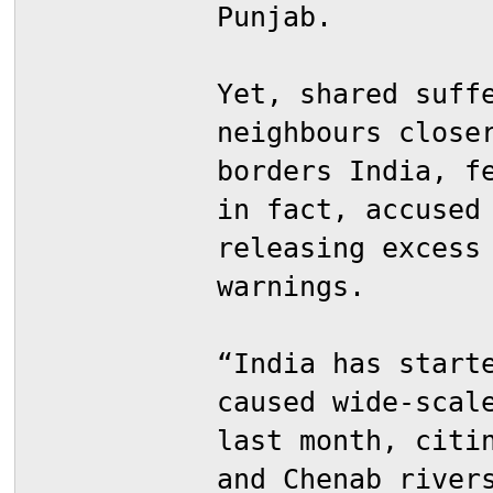
Punjab.
Yet, shared suff
neighbours close
borders India, f
in fact, accused
releasing excess
warnings.
“India has start
caused wide-scal
last month, citi
and Chenab river