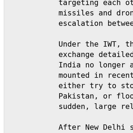
targeting each o
missiles and dro
escalation betwe
Under the IWT, t
exchange detaile
India no longer 
mounted in recen
either try to st
Pakistan, or flo
sudden, large re
After New Delhi 