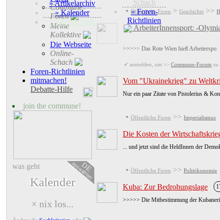
Schach
» Artikelarchiv
Commune-
•
>
>>
» Foren-
» Kalender
Öffentliche Foren
Geschichte
H
Foren
Richtlinien
+ Abonnement
Meine
ArbeiterInnensport: -Olymi
Kollektive
Die Webseite
>>>>> Das Rote Wien hieß Arbeiterspo
Online-
Schach
✓
anmelden, um >>
Commune-Forum
zu 
Foren-Richtlinien
mitmachen!
Vom "Ukrainekrieg" zu Weltkri
Debatte-Hilfe
Nur ein paar Zitate von Pistolerius & Kon
join the commune!
•
>>
Öffentliche Foren
Imperialismus
Die Kosten der Wirtschaftskrie
... und jetzt sind die HeldInnen der Demo
auswählen
DE
was geht
•
>>
Öffentliche Foren
Politökonomie
Kalender
Kuba: Zur Bedrohungslage
1
>>>>> Die Mitbestimmung der Kubanerinne
× nix los...