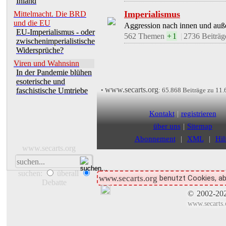
Inland
Antiziganismus: Bedrohung
Imperialismus
Mittelmacht. Die BRD
und die EU
Aggression nach innen und auß
>>>>> Wenn solche Aussagen heute übe
EU-Imperialismus - oder
562 Themen
+
1
|
2736
Beiträ
zwischenimperialistische
✓
anmelden, um >>
Commune-Forum
zu 
Widersprüche?
Über die Ukraine hinaus (2)
Viren und Wahnsinn
In der Pandemie blühen
Manche übertreiben 's wirklich ... - aber 
esoterische und
www.secarts.org
•
:
65.868 Beiträge
zu
11.
faschistische Umtriebe
•
>
>
Öffentliche Foren
Internationales
Drohender Faschismus in 
Kontakt
|
registrieren
über uns
|
Sitemap
Der Staat als Motor der Faschisierung -
Abonnement
|
XML
|
Hil
www.secarts.org
✓
anmelden, um >>
Commune-Forum
zu 
Kriegführung mit Künstlicher I
suchen:
überall
benutzt Cookies, ab
www.secarts.org
Aufschlußreich im Hinblick auf das Them
Debatte
da�
...
©
2002-20
www.secarts.
•
>>
Öffentliche Foren
Imperialismus
künstl. Leben bottom-up?