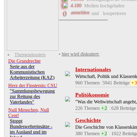
4.180
Medien hochgeladen
Reallohnverluste, Burgfrie
0
anmelden
und
kooperieren
>>>>> Hintergrund: 4. gewerkschaft
✓
anmelden, um >>
Commune-Forum
zu 
Brauereisterben in BRD: Berg
Meistens sind es die kleineren "mittelständ
•
hier wird diskutiert:
Themendossiers
Die Grundrechte
•
>>
Öffentliche Foren
Politökonomie
Serie aus der
Internationales
Kommunistischen
Über Kunstfahrer
11
Wirtschaft, Politik und Klassenk
Arbeiterzeitung (KAZ)
960 Themen
|
5941
Beiträge
+
3
Herz der Finsternis: CSU
Navi macht dumm - sieht man immer wie
"Sammlungsbewegung
Politökonomie
zur Rettung des
✓
anmelden, um >>
Commune-Forum
zu 
"Was die Weltwirtschaft angeht, 
Vaterlandes"
Antonio Rattin und die Erf
226 Themen
+
2
|
628
Beiträg
Null Menschen, Null
Cent!
Geschichte
Wer die Rote und Gelbe Karte im Fußball
Stoppt
Bundeswehreinsätze -
Die Geschichte von Klassenkä
✓
anmelden, um >>
Commune-Forum
zu 
im Ausland und im
380 Themen
+
2
|
1022
Beiträ